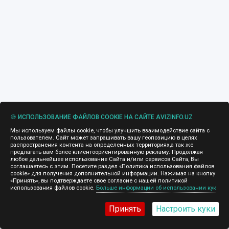
🍪 ИСПОЛЬЗОВАНИЕ ФАЙЛОВ COOKIE НА САЙТЕ AVIZINFO.UZ
Мы используем файлы cookie, чтобы улучшить взаимодействие сайта с
пользователем. Сайт может запрашивать вашу геопозицию в целях
распространения контента на определенных территориях,а так же
предлагать вам более клиентоориентированную рекламу. Продолжая
любое дальнейшее использование Сайта и/или сервисов Сайта, Вы
соглашаетесь с этим. Посетите раздел «Политика использования файлов
cookie» для получения дополнительной информации. Нажимая на кнопку
«Принять», вы подтверждаете свое согласие с нашей политикой
использования файлов cookie.
Больше информации об использовании кук
Принять
Настроить куки