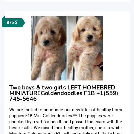
875 $
Two boys & two girls LEFT HOMEBRED
MINIATUREGoldendoodles F1B +1(559)
745-5646
We are thrilled to announce our new litter of healthy home
puppies F1B Mini Goldendoodles.** The puppies were
checked by a vet for health and passed the exam with the
best results. We raised their healthy mother, she is a white
Minature Goldendoodle F1, with incredibly soft, fluffy hair.