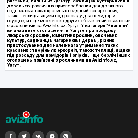
растений, овощных культур, саженцев кустарников и
деревьев
, различных приспособления для должного
содержания таких красивых созданий как эрхорния,
также теплицы, ящики под рассаду для помидор и
огурцов, и еще множество других объявлений связанные
с растениями на AvizInfo.uz, Ургут.
У категорії "Рослини"
ви знайдете оголошення в Ургуте про
продажу
лікарських рослин, кімнатних рослин, овочевих
культур, саджанців чагарників і дерев
, різних
пристосування для належного утримання таких
красивих створінь як ерхорнія, також теплиці, ящики
під розсаду для помідорів і огірків, і ще безліч інших
оголошень пов'язані з рослинами на AvizInfo.uz,
Ургут.