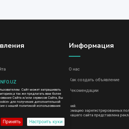
вления
Информация
йта
О нас
вления, Ургут
Как создать объявление
INFO.UZ
вления AvizInfo
Рекомендации
ользователем. Сайт может запрашивать
иториях,а так же предлагать вам более
вание Сайта и/или сервисов Сайта, Вы
cookie» для получения дополнительной
ть за содержание размещенных объявлений.
сие с нашей политикой использования
е передаем и не продаем личную информацию зарегистрированных польз
AvizInfo.uz. На некоторых страницах нашего сайта представлена рекла
те тут
.
Принять
Настроить куки