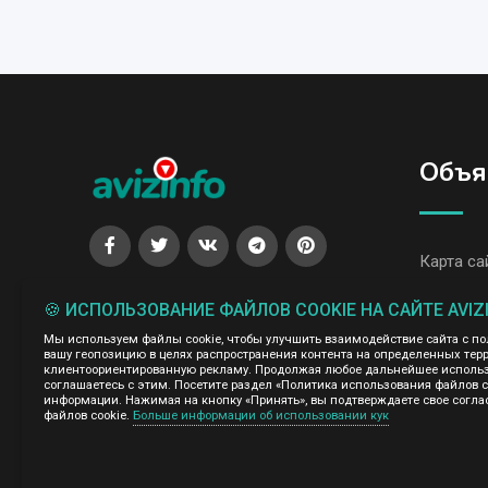
Объя
Карта са
Все объя
🍪 ИСПОЛЬЗОВАНИЕ ФАЙЛОВ COOKIE НА САЙТЕ AVIZ
Все объя
Мы используем файлы cookie, чтобы улучшить взаимодействие сайта с п
вашу геопозицию в целях распространения контента на определенных терр
клиентоориентированную рекламу. Продолжая любое дальнейшее использо
соглашаетесь с этим. Посетите раздел «Политика использования файлов 
Администрация сайта AvizInfo.uz не несет ответственнос
информации. Нажимая на кнопку «Принять», вы подтверждаете свое согла
файлов cookie.
Больше информации об использовании кук
Мы ценим конфиденциальность наших пользователей. Мы н
правила конфиденциальности сайтов на которые ссылается 
нажми
подробней о правилах конфиденциальности Google