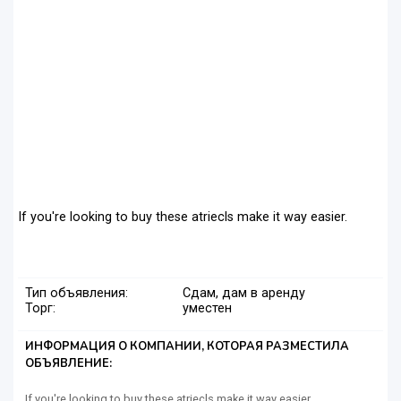
If you're looking to buy these atriecls make it way easier.
Тип объявления:
Сдам, дам в аренду
Торг:
уместен
ИНФОРМАЦИЯ О КОМПАНИИ, КОТОРАЯ РАЗМЕСТИЛА
ОБЪЯВЛЕНИЕ:
If you're looking to buy these atriecls make it way easier.