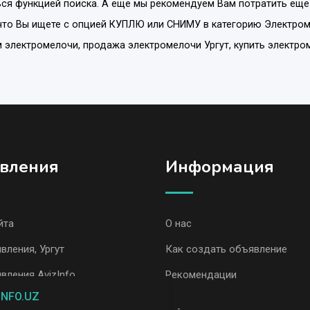
ся функцией поиска. А еще мы рекомендуем Вам потратить еще
что Вы ищете с опцией
КУПЛЮ или СНИМУ
в категорию
Электро
ам электромелочи, продажа электромелочи Ургут, купить электро
вления
Информация
йта
О нас
вления, Ургут
Как создать объявление
вления AvizInfo
Рекомендации
INFO.UZ