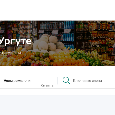
Ургуте
ктромелочи
Электромелочи
Сменить